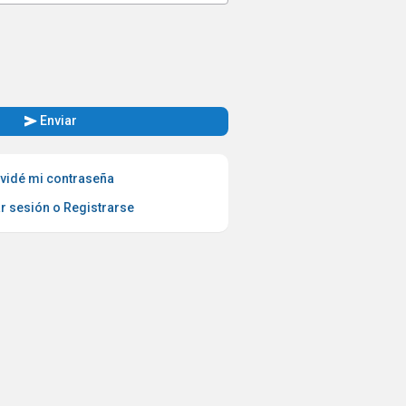
send
Enviar
vidé mi contraseña
ar sesión o Registrarse